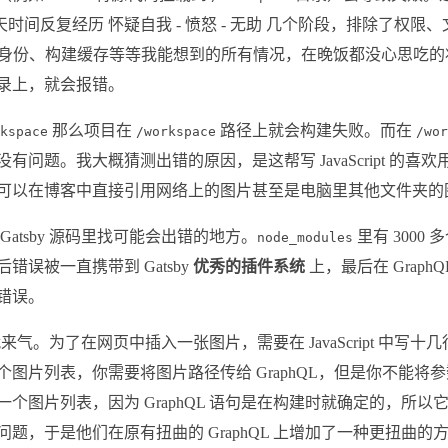
半天时间反复经历 怀疑自我 - 愤怒 - 无助 几个阶段，排除了权
root 身份、构建缓存等等我能想到的所有情况，在晚饭都没心思吃
录上，就会报错。
那么项目在
路径上就会构建失败。而在
rkspace
/workspace
/wo
没有问题。我大概猜测出错的原因，是这帮写 JavaScript 的喜
可以在博客中直接引用网络上的图片甚至是电脑里其他文件夹的图
Gatsby 源码里找可能会出错的地方。
里有 3000
node_modules
错误被一直携带到 Gatsby
优秀的插件系统
上，最后在 Graph
错误。
我就来气。为了在网页中插入一张图片，需要在 JavaScript 中写十几行的
图片列表，你需要将图片路径传给 GraphQL，但是你不能将参数传
个图片列表，因为 GraphQL 语句是在构建时就确定的，所以
题，于是他们在原有扭曲的 GraphQL 上增加了一种更扭曲的