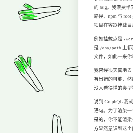
的 bug。我浪费
路径、npm 与 
项目在容器挂载目
例如挂载点是
/wo
是
上都
/any/path
文件，如此一来你
我曾经很天真地去 
有出错的可能，然后
没人看得懂的类型
说到 GraphQL 
语句。为了渲染一个
是的，你不能渲染一
方显然意识到这个问