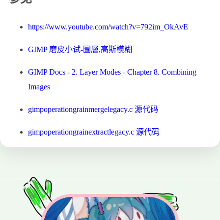
https://www.youtube.com/watch?v=792im_OkAvE
GIMP 磨皮小试-圖層,高斯模糊
GIMP Docs - 2. Layer Modes - Chapter 8. Combining
Images
gimpoperationgrainmergelegacy.c 源代码
gimpoperationgrainextractlegacy.c 源代码