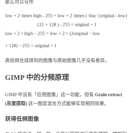
那么可以写作
low + 2 \times high - 255 = low + 2 \times ( \frac {original - low}
{2} + 128 ) - 255 = original + 1
l
o
w
+
2
×
hi
g
h
−
255
=
l
o
w
+
2
×
(
2
or
i
g
ina
l
−
l
o
w
+
128
)
−
255
=
or
i
g
ina
l
+
1
高低频合成得到的图像与原始图像几乎没有差异。
GIMP 中的分频原理
GIMP 中没有「应用图像」这一功能，但有
Grain extract
(灰度提取)
这一图层混合方式能够实现相同效果。
获得低频图像