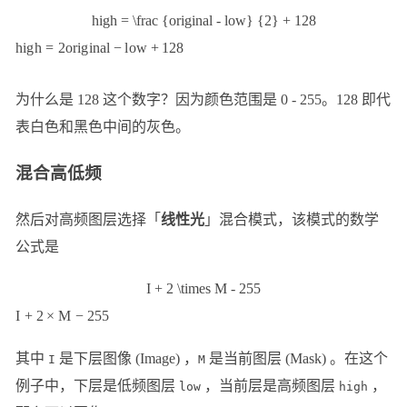
high = \frac {original - low} {2} + 128
hi
g
h
=
2
or
i
g
ina
l
−
l
o
w
+
128
为什么是 128 这个数字？因为颜色范围是 0 - 255。128 即代
表白色和黑色中间的灰色。
混合高低频
然后对高频图层选择「
线性光
」混合模式，该模式的数学
公式是
I + 2 \times M - 255
I
+
2
×
M
−
255
其中
是下层图像 (Image) ，
是当前图层 (Mask) 。在这个
I
M
例子中，下层是低频图层
，当前层是高频图层
，
low
high