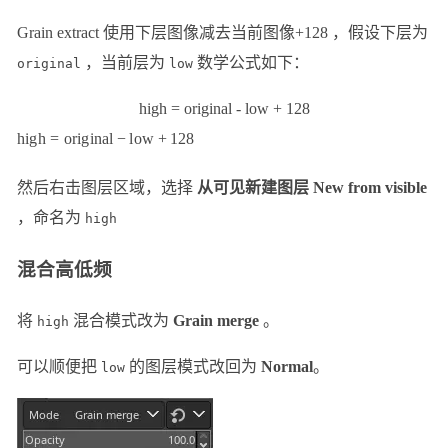
Grain extract 使用下层图像减去当前图像+128 ，假设下层为
，当前层为
数学公式如下：
original
low
high = original - low + 128
hi
g
h
=
or
i
g
ina
l
−
l
o
w
+
128
然后右击图层区域，选择
从可见新建图层 New from visible
，命名为
high
混合高低频
将
混合模式改为
Grain merge
。
high
可以顺便把
的图层模式改回为
Normal
。
low